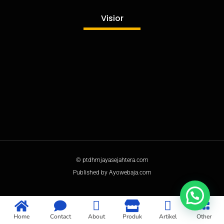
Visior
© ptdhmjayasejahtera.com
Published by Ayowebaja.com
Home
Contact
About
Produk
Artikel
Other