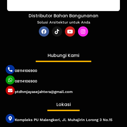
Distributor Bahan Bangunanan
Solusi Arsitektur untuk Anda
Hubungi Kami
08114106900
08114106900
ptdhmjayasejahtera@gmail.com
Lokasi
Kompleks PU Malengkeri, Jl. Muhajirin Lorong 3 No.15
Published by www.ayowebaja.com