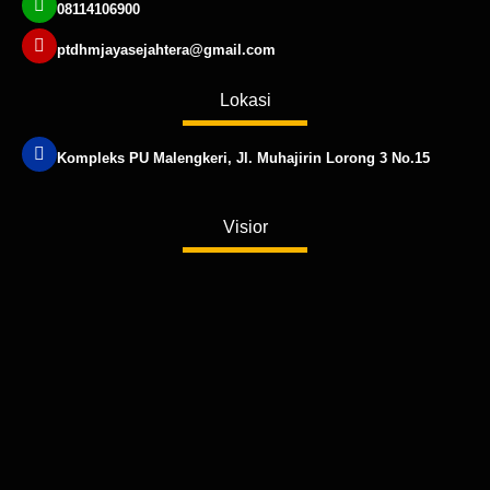
08114106900
ptdhmjayasejahtera@gmail.com
Lokasi
Kompleks PU Malengkeri, Jl. Muhajirin Lorong 3 No.15
Published by www.ayowebaja.com
Visior