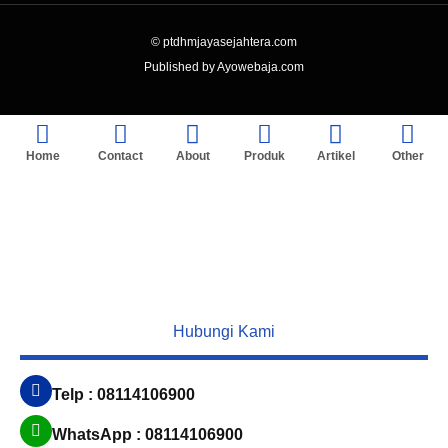
© ptdhmjayasejahtera.com
Published by Ayowebaja.com
Home
Contact
About
Produk
Artikel
Other
Hubungi Kami
Telp : 08114106900
WhatsApp : 08114106900