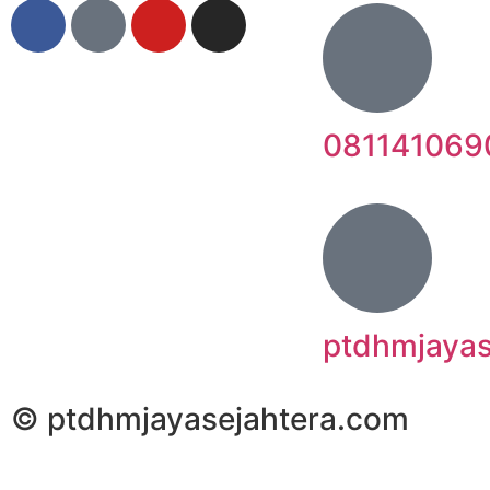
081141069
ptdhmjaya
© ptdhmjayasejahtera.com