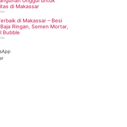
angunan Unggul untuk
itas di Makassar
tar
Terbaik di Makassar – Besi
 Baja Ringan, Semen Mortar,
l Bubble
tar
sApp
er