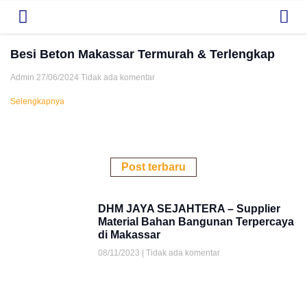
Besi Beton Makassar Termurah & Terlengkap
Admin
27/06/2024
Tidak ada komentar
Selengkapnya
Post terbaru
DHM JAYA SEJAHTERA – Supplier
Material Bahan Bangunan Terpercaya
di Makassar
08/11/2023
Tidak ada komentar