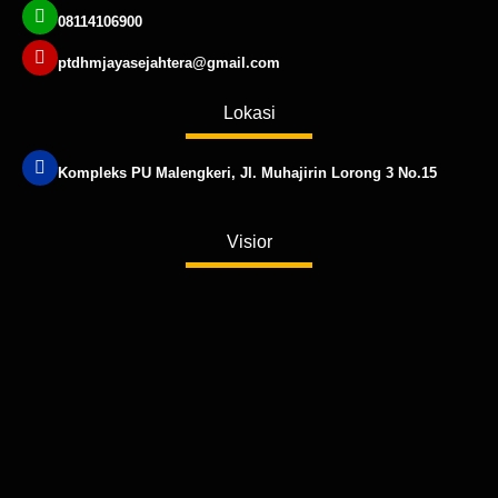
08114106900
ptdhmjayasejahtera@gmail.com
Lokasi
Kompleks PU Malengkeri, Jl. Muhajirin Lorong 3 No.15
Published by www.ayowebaja.com
Visior