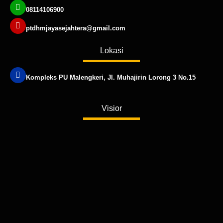
08114106900
ptdhmjayasejahtera@gmail.com
Lokasi
Kompleks PU Malengkeri, Jl. Muhajirin Lorong 3 No.15
Published by www.ayowebaja.com
Visior