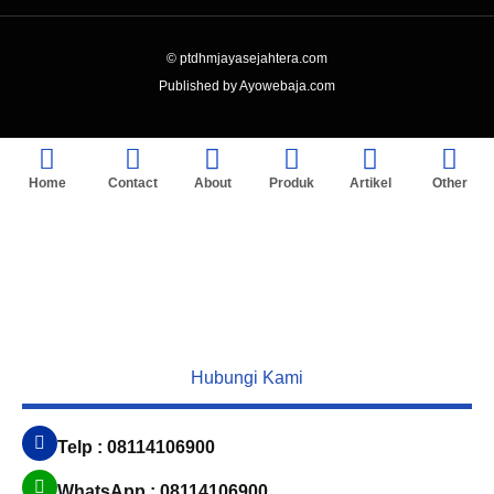
© ptdhmjayasejahtera.com
Published by Ayowebaja.com
Home
Contact
About
Produk
Artikel
Other
Hubungi Kami
Telp : 08114106900
WhatsApp : 08114106900