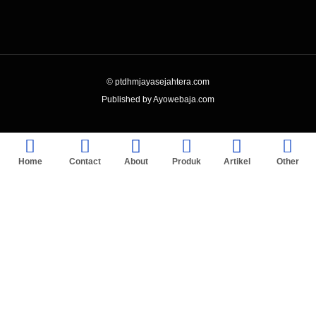
© ptdhmjayasejahtera.com
Published by Ayowebaja.com
Home
Contact
About
Produk
Artikel
Other