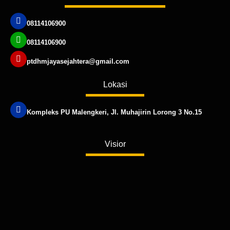
08114106900
08114106900
ptdhmjayasejahtera@gmail.com
Lokasi
Kompleks PU Malengkeri, Jl. Muhajirin Lorong 3 No.15
Published by www.ayowebaja.com
Visior