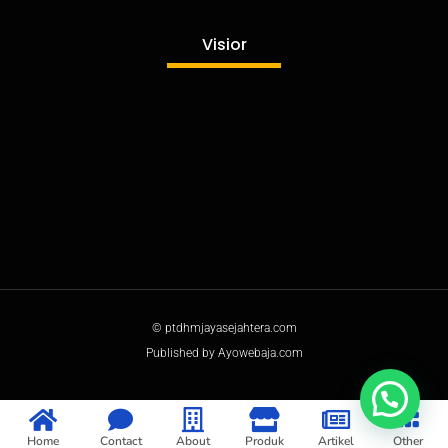
Published by www.ayowebaja.com
Visior
© ptdhmjayasejahtera.com
Published by Ayowebaja.com
Home
Contact
About
Produk
Artikel
Other