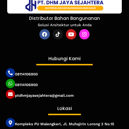
Distributor Bahan Bangunanan
Solusi Arsitektur untuk Anda
Hubungi Kami
08114106900
08114106900
ptdhmjayasejahtera@gmail.com
Lokasi
Kompleks PU Malengkeri, Jl. Muhajirin Lorong 3 No.15