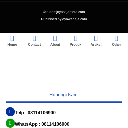
© ptdhmjayasejahtera.com
Published by Ayowebaja.com
Home
Contact
About
Produk
Artikel
Other
Hubungi Kami
Telp : 08114106900
WhatsApp : 08114106900