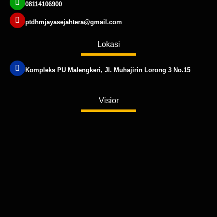
08114106900
ptdhmjayasejahtera@gmail.com
Lokasi
Kompleks PU Malengkeri, Jl. Muhajirin Lorong 3 No.15
Published by www.ayowebaja.com
Visior