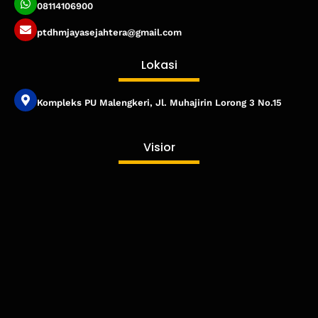
08114106900
ptdhmjayasejahtera@gmail.com
Lokasi
Kompleks PU Malengkeri, Jl. Muhajirin Lorong 3 No.15
Published by www.ayowebaja.com
Visior