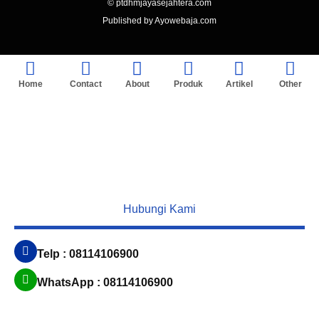
© ptdhmjayasejahtera.com
Published by Ayowebaja.com
Home
Contact
About
Produk
Artikel
Other
Hubungi Kami
Telp : 08114106900
WhatsApp : 08114106900