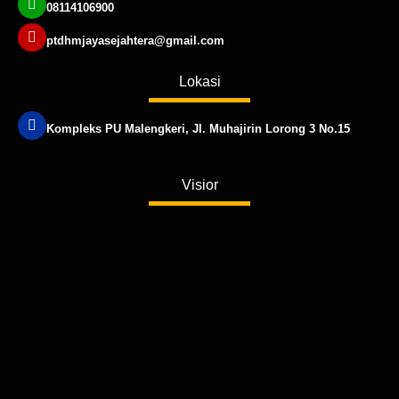
08114106900
ptdhmjayasejahtera@gmail.com
Lokasi
Kompleks PU Malengkeri, Jl. Muhajirin Lorong 3 No.15
Published by www.ayowebaja.com
Visior