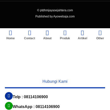
© ptdhmjayasejahtera.com
Published by Ayowebaja.com
Home
Contact
About
Produk
Artikel
Other
Hubungi Kami
Telp : 08114106900
WhatsApp : 08114106900