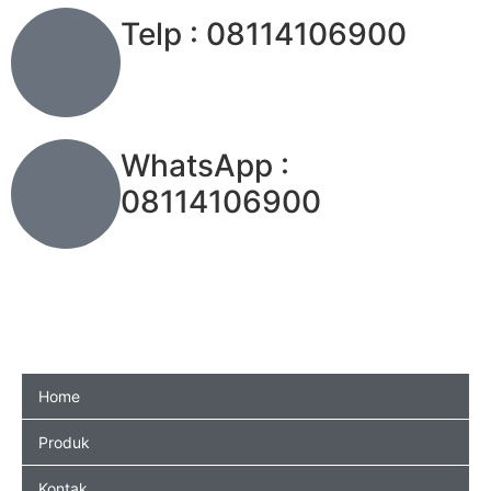
Telp : 08114106900
WhatsApp :
08114106900
Home
Produk
Kontak