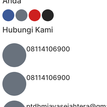
Anda
Hubungi Kami
08114106900
08114106900
ptdhmjayasejahtera@gma